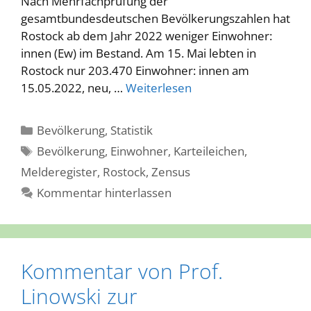
Nach Mehrfachprüfung der
gesamtbundesdeutschen Bevölkerungszahlen hat
Rostock ab dem Jahr 2022 weniger Einwohner:
innen (Ew) im Bestand. Am 15. Mai lebten in
Rostock nur 203.470 Einwohner: innen am
15.05.2022, neu, …
Weiterlesen
Kategorien
Bevölkerung
,
Statistik
Schlagwörter
Bevölkerung
,
Einwohner
,
Karteileichen
,
Melderegister
,
Rostock
,
Zensus
Kommentar hinterlassen
Kommentar von Prof.
Linowski zur