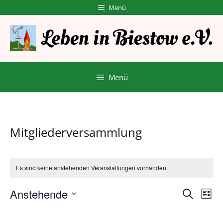
Zum
Menü
Inhalt
springen
Menü
Mitgliederversammlung
Es sind keine anstehenden Veranstaltungen vorhanden.
V
V
Anstehende
S
L
e
u
D
e
i
r
c
a
s