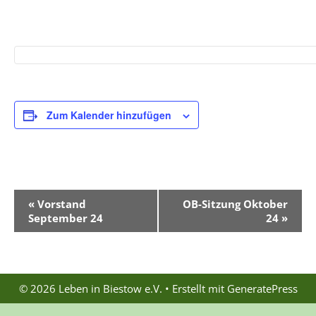
Zum Kalender hinzufügen
V
«
Vorstand
OB-Sitzung Oktober
e
September 24
24
»
r
a
n
s
© 2026 Leben in Biestow e.V.
• Erstellt mit
GeneratePress
t
a