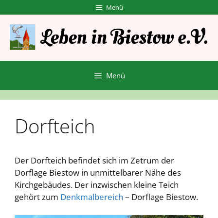
Zum
Menü
Inhalt
springen
Menü
Dorfteich
Der Dorfteich befindet sich im Zetrum der
Dorflage Biestow in unmittelbarer Nähe des
Kirchgebäudes. Der inzwischen kleine Teich
gehört zum
Denkmalbereich
– Dorflage Biestow.