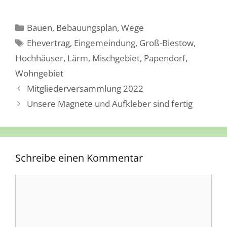
Kategorien
Bauen
,
Bebauungsplan
,
Wege
Schlagwörter
Ehevertrag
,
Eingemeindung
,
Groß-Biestow
,
Hochhäuser
,
Lärm
,
Mischgebiet
,
Papendorf
,
Wohngebiet
Mitgliederversammlung 2022
Unsere Magnete und Aufkleber sind fertig
Schreibe einen Kommentar
Kommentar