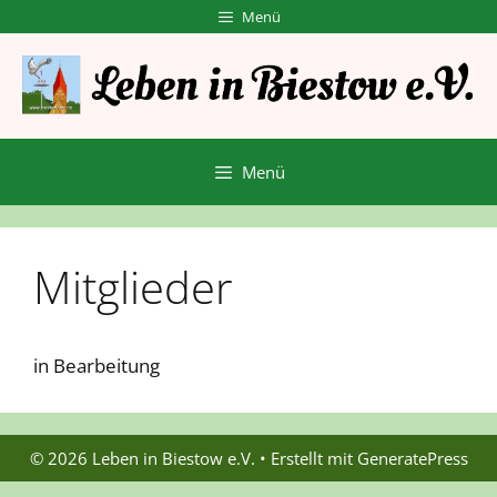
Zum
Menü
Inhalt
springen
Menü
Mitglieder
in Bearbeitung
© 2026 Leben in Biestow e.V.
• Erstellt mit
GeneratePress