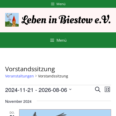
Zum
Menü
Inhalt
springen
Menü
Vorstandssitzung
Veranstaltungen
Vorstandssitzung
Veranstaltungen
V
V
2024-11-21
 - 
2026-08-06
S
L
e
u
D
e
i
r
c
November 2024
a
s
r
h
a
t
t
e
n
DO.
e