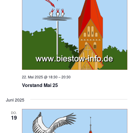
o
n
22. Mai 2025 @ 18:30
–
20:30
Vorstand Mai 25
Juni 2025
DO.
19