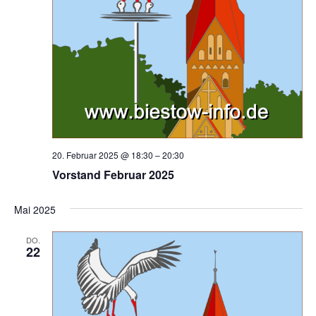
h
t
e
n
,
N
a
20. Februar 2025 @ 18:30
–
20:30
Vorstand Februar 2025
v
i
Mai 2025
g
DO.
22
a
t
i