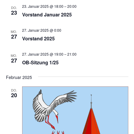
u
a
23. Januar 2025 @ 18:00
–
20:00
DO.
23
v
Vorstand Januar 2025
c
i
h
g
27. Januar 2025 @ 0:00
MO.
a
27
e
Vorstand 2025
t
u
i
27. Januar 2025 @ 19:00
–
21:00
o
MO.
n
27
OB-Sitzung 1/25
n
d
Februar 2025
A
DO.
n
20
s
i
c